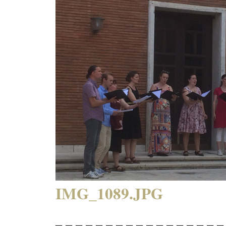
IMG_1089.JPG
– – – – – – – – – – – – – – – – –