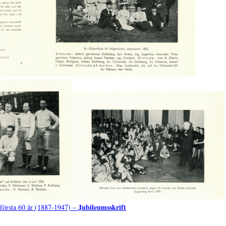
Jubileumsskrift
 första 60 år (1887-1947) –