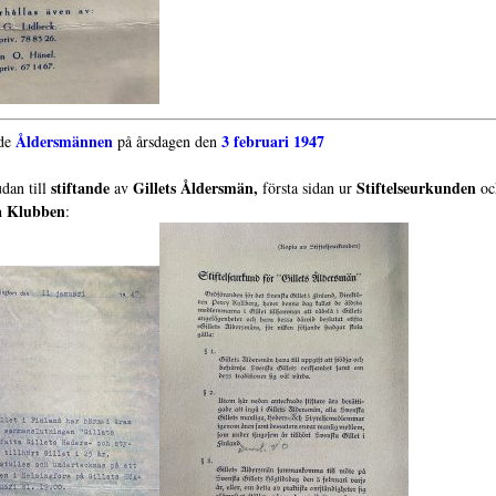
Åldersmännen
3 februari 1947
de
på årsdagen den
stiftande
Gillets Åldersmän,
Stiftelseurkunden
dan till
av
första sidan ur
oc
a Klubben
: