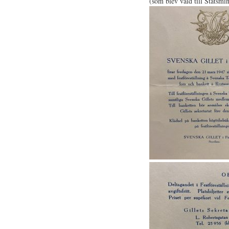
(som blev vald till Statsmi