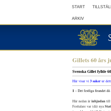
START
TILLSTÄ
ARKIV
Gillets 60 års 
Svenska Gillet fyllde 6
3 saker
Här visar vi
ur dett
1
– Det festliga firandet då
.
inbjudan
Här nedan är
till
Sta
Festtalare var (då) nya