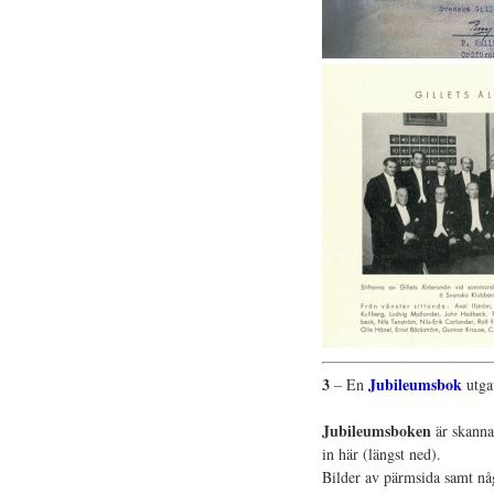
3
Jubileumsbok
– En
utgav
.
Jubileumsboken
är skanna
in här (längst ned).
Bilder av pärmsida samt någ