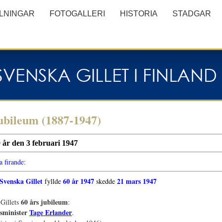
LLNINGAR
FOTOGALLERI
HISTORIA
STADGAR
jubileum (1887-1947)
0 år den 3 februari 1947
a firande:
Svenska Gillet
60 år 1947
21 mars 1947
fyllde
skedde
60 års jubileum
 Gillets
:
tsminister
Tage Erlander
.