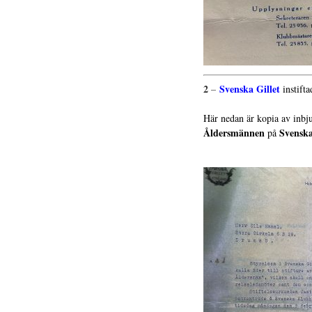
2
Svenska Gillet
–
instifta
.
Här nedan är kopia av inbju
Åldersmännen
Svensk
på