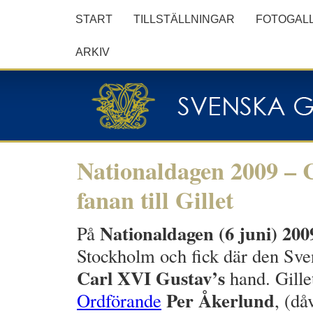
START
TILLSTÄLLNINGAR
FOTOGALL
ARKIV
Nationaldagen 2009 – 
fanan till Gillet
Nationaldagen (6 juni) 200
På
Stockholm och fick där den Sve
Carl XVI Gustav’s
hand. Gille
Per Åkerlund
Ordförande
, (d