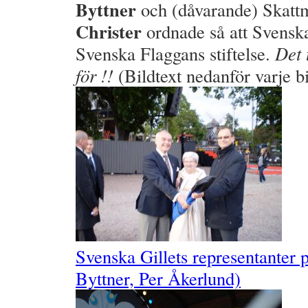
Byttner
och (dåvarande) Skatt
Christer
ordnade så att Svenska
Svenska Flaggans stiftelse.
Det t
för !!
(Bildtext nedanför varje b
Svenska Gillets representanter p
Byttner, Per Åkerlund)