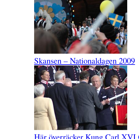
Skansen – Nationaldagen 2009
Här överräcker Kung Carl XVI G