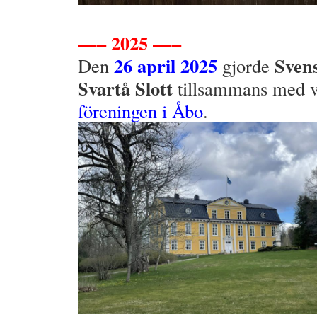
—– 2025 —–
26 april 2025
Sven
Den
gjorde
Svartå
Slott
tillsammans med v
föreningen i Åbo
.