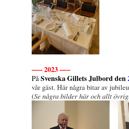
.
—– 2023 —–
Svenska Gillets Julbord den
På
vår gäst. Här några bitar av jubile
(
Se några bilder här och allt övrig