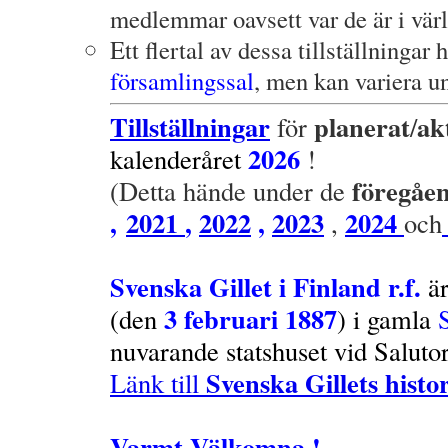
medlemmar oavsett var de är i vär
Ett flertal av dessa tillställningar 
församlingssal
, men kan variera un
Tillställningar
planerat
ak
för
/
2026
kalenderåret
!
föregåe
(Detta hände under de
,
2021
,
2022
,
2023
2024
,
och
–
Svenska Gillet i Finland r.f
.
ä
3 februari 1887
(den
) i gamla
nuvarande statshuset vid Salutor
Svenska Gillets histo
Länk till
.
Varmt Välkomna !