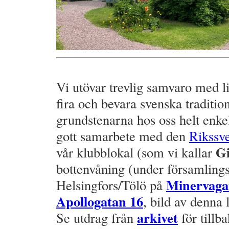
.
Vi utövar trevlig samvaro med l
fira och bevara svenska traditio
grundstenarna hos oss helt enkel
gott samarbete med den
Rikssve
Gi
vår klubblokal (som vi kallar
bottenvåning (under församlingss
Minervaga
Helsingfors/Tölö på
Apollogatan 16
, bild av denna 
arkivet
Se utdrag från
för tillba