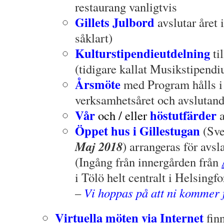
restaurang vanligtvis
Gillets Julbord
avslutar året 
såklart)
Kulturstipendieutdelning
ti
(tidigare kallat Musikstipend
Årsmöte
med Program hålls i 
verksamhetsåret och avslutand
Vår
höstutfärder
och / eller
a
Öppet hus i Gillestugan
(Sve
Maj 2018
) arrangeras för avsl
(Ingång från innergården från
i Tölö helt centralt i Helsingfo
–
Vi hoppas på att ni kommer f
Virtuella möten via Internet
finn