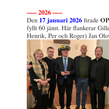
.
—– 2026 —–
17 januari 2026
O
Den
firade
fyllt 60 jämt. Här flankerar Gil
Henrik, Per och Roger) Jan Olov