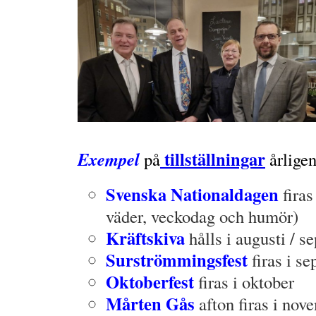
tillställningar
Exempel
på
årlige
Svenska Nationaldagen
fira
väder, veckodag och humör)
Kräftskiva
hålls i augusti / s
Surströmmingsfest
firas i s
Oktoberfest
firas i oktober
Mårten Gås
afton firas i nov