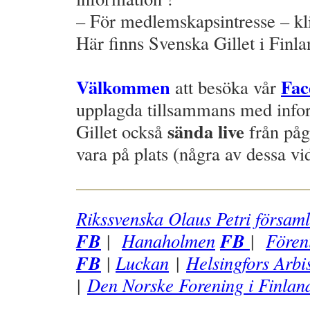
– För medlemskapsintresse – kl
Här finns Svenska Gillet i Finla
–
Välkommen
Fac
att besöka vår
upplagda tillsammans med infor
sända live
Gillet också
från påg
vara på plats (några av dessa vi
___________________
Rikssvenska Olaus Petri försam
FB
FB
|
Hanaholmen
|
Fören
FB
|
Luckan
|
Helsingfors Arbi
|
Den Norske Forening i Finla