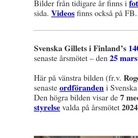
fo
Bilder från tidigare år finns i
Videos
sida.
finns också på FB.
.
.där
Svenska Gillets i Finland’s
14
25 mars
senaste årsmötet – den
.
Rog
Här på vänstra bilden (fr.v.
ordföranden
senaste
i Svenska 
7 me
Den högra bilden visar de
styrelse
2024
valda på årsmötet
.