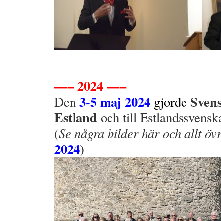
—– 2024 —–
3-5 maj 2024
Svens
Den
gjorde
Estland
och till Estlandssvens
(
Se några bilder här och allt övr
2024
)