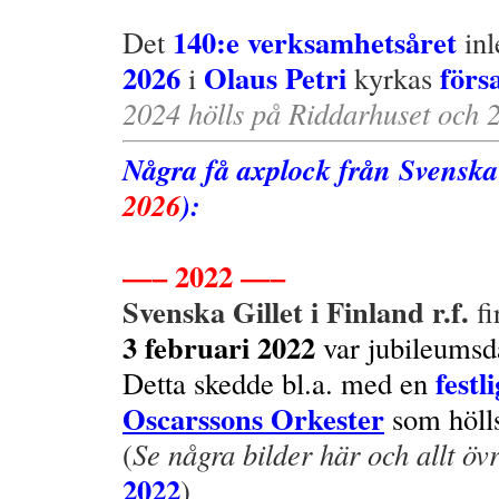
140:e verksamhetsåret
Det
inl
2026
Olaus Petri
försa
i
kyrkas
2024 hölls på Riddarhuset och 
Några få axplock från Svenska G
2026
):
.
—– 2022 —–
Svenska Gillet i Finland r.f.
fi
3 februari 2022
var jubileumsd
fest
Detta skedde bl.a. med en
Oscarssons Orkester
som höll
(
Se några bilder här och allt övr
2022
)