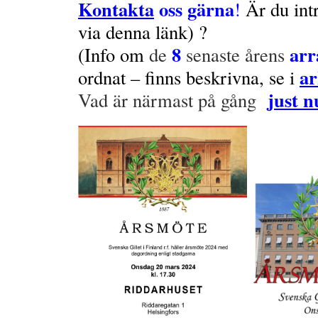
Kontakta
oss gärna
!
Är du int
via denna länk) ?
8
ar
(Info om
de
senaste årens
ar
ordnat – finns beskrivna, se i
just n
Vad är närmast på gång